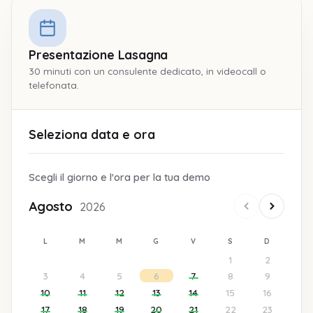
Presentazione Lasagna
30 minuti con un consulente dedicato, in videocall o
telefonata.
Seleziona data e ora
Scegli il giorno e l'ora per la tua demo
Agosto
2026
L
M
M
G
V
S
D
1
2
3
4
5
6
7
8
9
10
11
12
13
14
15
16
17
18
19
20
21
22
23